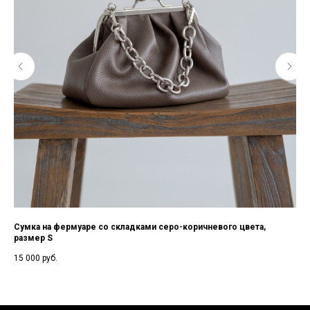
ура
Сумка на фермуаре со складками серо-коричневого цвета,
Са
размер S
24 
15 000
руб.